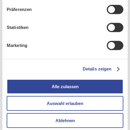
EVI im Einsatz: Agile Methoden im Spannungsfeld eines
realen Projektes
Präferenzen
DONNERSTAG, 7. APRIL 2022:
Statistiken
Tipps & Tricks: Wie Sie Ihr CRM-Projekt an die Wand fahren
(oder auch nicht)
Marketing
Unter
www.cursor.de/ces
finden Sie weitere Infos zu den
Webinaren.
Details zeigen
Übrigens:
Falls Sie an Ihrem Wunschtermin verhindert sind,
freuen wir uns auf ein persönliches Gespräch – gerne im
Alle zulassen
Rahmen eines individuellen Expertentermins.
Auswahl erlauben
JETZT ONLINE-TICKET SICHERN
Ablehnen