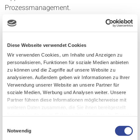
Prozessmanagement.
DIE EXPERT SESSIONS IM ÜBERBLICK:
Diese Webseite verwendet Cookies
DIENSTAG, 5. APRIL 2022:
Wir verwenden Cookies, um Inhalte und Anzeigen zu
Excel war gestern: Smarte Geschäftsentscheidungen dank
personalisieren, Funktionen für soziale Medien anbieten
Business Intelligence und CRM
zu können und die Zugriffe auf unsere Website zu
Best-Practice-Webinar: CURSOR-CRM für Facility
analysieren. Außerdem geben wir Informationen zu Ihrer
Management und Objektverwaltung
Verwendung unserer Website an unsere Partner für
soziale Medien, Werbung und Analysen weiter. Unsere
MITTWOCH, 6. APRIL 2022:
Partner führen diese Informationen möglicherweise mit
weiteren Daten zusammen, die Sie ihnen bereitgestellt
Zielbild Omnikanal – Vorstellung des flexperto-Moduls als
haben oder die sie im Rahmen Ihrer Nutzung der Dienste
Grundpfeiler Ihrer Beratungsstrategie
gesammelt haben.
Einwilligungsauswahl
Das CURSOR Card-Layout vorgestellt – neue User
Notwendig
Experience, neue Features