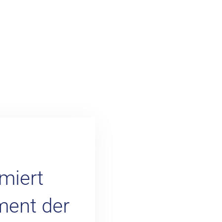
miert
ent der