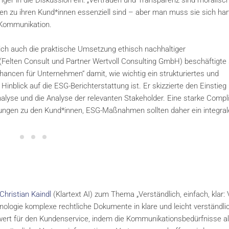
ger in die Diskussion ein: „Vertrauen und Transparenz sind moralisc
n zu ihren Kund*innen essenziell sind – aber man muss sie sich har
e Kommunikation.
ich auch die praktische Umsetzung ethisch nachhaltiger
(Felten Consult und Partner Wertvoll Consulting GmbH) beschäftigte 
ncen für Unternehmen“ damit, wie wichtig ein strukturiertes und
lick auf die ESG-Berichterstattung ist. Er skizzierte den Einstieg 
nalyse und die Analyse der relevanten Stakeholder. Eine starke Compl
hungen zu den Kund*innen, ESG-Maßnahmen sollten daher ein integral
Christian Kaindl
(Klartext AI) zum Thema „Verständlich, einfach, klar:
chnologie komplexe rechtliche Dokumente in klare und leicht verständli
ert für den Kundenservice, indem die Kommunikationsbedürfnisse al