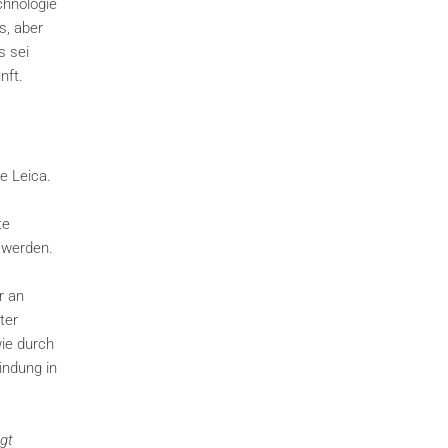
chnologie
s, aber
s sei
nft.
e Leica.
te
 werden.
r an
ter
ie durch
indung in
gt