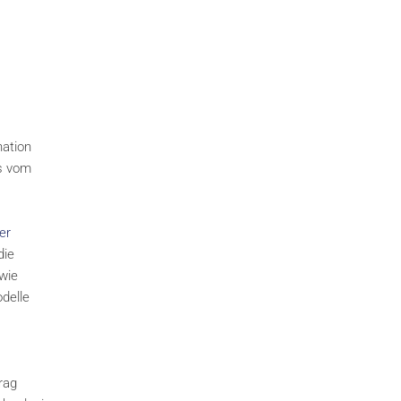
nation
s vom
er
die
wie
delle
rag