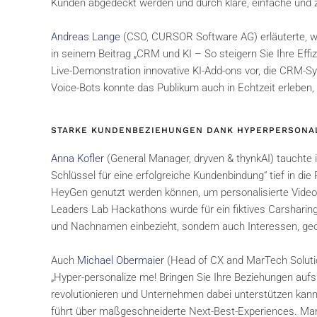
Kunden abgedeckt werden und durch klare, einfache und 
Andreas Lange
(CSO, CURSOR Software AG) erläuterte, wie
in seinem Beitrag „CRM und KI – So steigern Sie Ihre Effizi
Live-Demonstration innovative KI-Add-ons vor, die CRM-Sy
Voice-Bots konnte das Publikum auch in Echtzeit erleben,
STARKE KUNDENBEZIEHUNGEN DANK HYPERPERSONA
Anna Kofler
(General Manager, dryven & thynkAI) tauchte i
Schlüssel für eine erfolgreiche Kundenbindung“ tief in die 
HeyGen genutzt werden können, um personalisierte Videos
Leaders Lab Hackathons wurde für ein fiktives Carsharing-
und Nachnamen einbezieht, sondern auch Interessen, ge
Auch
Michael Obermaier
(Head of CX and MarTech Solutio
„Hyper-personalize me! Bringen Sie Ihre Beziehungen aufs
revolutionieren und Unternehmen dabei unterstützen kann
führt über maßgeschneiderte Next-Best-Experiences. Mar