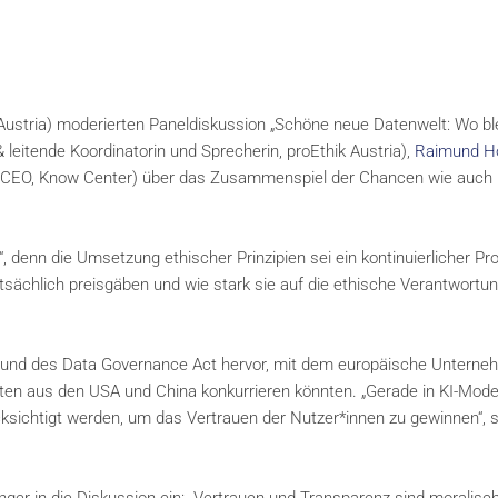
stria) moderierten Paneldiskussion „Schöne neue Datenwelt: Wo ble
 leitende Koordinatorin und Sprecherin, proEthik Austria),
Raimund Hö
CEO, Know Center) über das Zusammenspiel der Chancen wie auch
s“, denn die Umsetzung ethischer Prinzipien sei ein kontinuierlicher Pr
tsächlich preisgäben und wie stark sie auf die ethische Verantwortu
 und des Data Governance Act hervor, mit dem europäische Untern
ten aus den USA und China konkurrieren könnten. „Gerade in KI-Mode
sichtigt werden, um das Vertrauen der Nutzer*innen zu gewinnen“, s