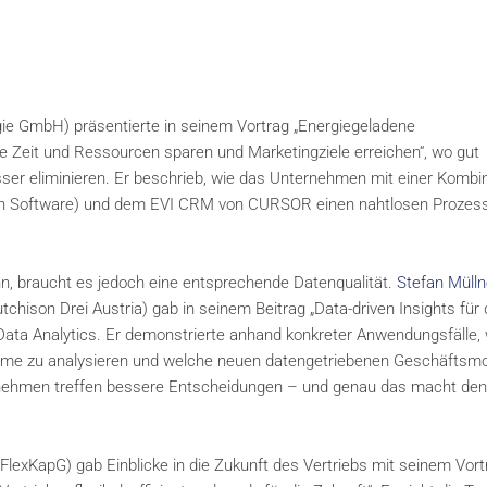
gie GmbH) präsentierte in seinem Vortrag „Energiegeladene
ie Zeit und Ressourcen sparen und Marketingziele erreichen“, wo gut
ser eliminieren. Er beschrieb, wie das Unternehmen mit einer Kombi
tion Software) und dem EVI CRM von CURSOR einen nahtlosen Prozes
nn, braucht es jedoch eine entsprechende Datenqualität.
Stefan Mülln
hison Drei Austria) gab in seinem Beitrag „Data-driven Insights für 
Data Analytics. Er demonstrierte anhand konkreter Anwendungsfälle, 
me zu analysieren und welche neuen datengetriebenen Geschäftsmo
ernehmen treffen bessere Entscheidungen – und genau das macht den
FlexKapG) gab Einblicke in die Zukunft des Vertriebs mit seinem Vort