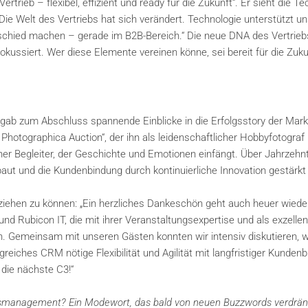
ieb – flexibel, effizient und ready für die Zukunft“. Er sieht die Te
Die Welt des Vertriebs hat sich verändert. Technologie unterstützt un
chied machen – gerade im B2B-Bereich.“ Die neue DNA des Vertrieb
okussiert. Wer diese Elemente vereinen könne, sei bereit für die Zuku
) gab zum Abschluss spannende Einblicke in die Erfolgsstory der Mark
 Photographica Auction“, der ihn als leidenschaftlicher Hobbyfotograf
icher Begleiter, der Geschichte und Emotionen einfängt. Über Jahrzehn
aut und die Kundenbindung durch kontinuierliche Innovation gestärkt
 ziehen zu können: „Ein herzliches Dankeschön geht auch heuer wiede
nd Rubicon IT, die mit ihrer Veranstaltungsexpertise und als exzellen
. Gemeinsam mit unseren Gästen konnten wir intensiv diskutieren, w
iches CRM nötige Flexibilität und Agilität mit langfristiger Kundenb
die nächste C3!“
smanagement? Ein Modewort, das bald von neuen Buzzwords verdrän