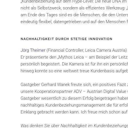
„Kundenbeziehung auf dem Hype-Level: Die neue DNA im Vertr
nicht als Selbstzweck, sondern als effizientes Werkzeug: „
am Ende des Tages sind es die Menschen, die den Unters
eindeutig flexibel, datengetrieben und auf den Menschen f
NACHHALTIGKEIT DURCH STETIGE INNOVATION
Jörg Theimer
(Financial Controller, Leica Camera Austria
Er präsentierte den „Mythos Leica – am Beispiel der Leitz
persönlich begeistert. Die Kamera ist für ihn ein persönl
hinweg konnte so eine weltweit treue Kundenbasis aufgeb
Gastgeber Gerhard Wanek freute sich, ein positives Fazit
unsere Kooperationspartner ADV – Austrian Digital Value u
Gastgeber wesentlich zu diesem Erfolg beigetragen haben
nachhaltiges Kundenbeziehungsmanagement die für erfolgre
Einklang gebracht werden kann. Ich freue mich schon auf 
Was denken Sie über Nachhaltigkeit im Kundenbeziehung