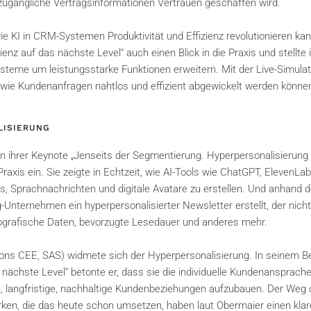
zugängliche Vertragsinformationen Vertrauen geschaffen wird.
 KI in CRM-Systemen Produktivität und Effizienz revolutionieren kan
enz auf das nächste Level“ auch einen Blick in die Praxis und stellte i
steme um leistungsstarke Funktionen erweitern. Mit der Live-Simulat
 wie Kundenanfragen nahtlos und effizient abgewickelt werden könne
LISIERUNG
n ihrer Keynote „Jenseits der Segmentierung. Hyperpersonalisierung 
Praxis ein. Sie zeigte in Echtzeit, wie AI-Tools wie ChatGPT, ElevenLa
, Sprachnachrichten und digitale Avatare zu erstellen. Und anhand 
Unternehmen ein hyperpersonalisierter Newsletter erstellt, der nicht
ografische Daten, bevorzugte Lesedauer und anderes mehr.
ns CEE, SAS) widmete sich der Hyperpersonalisierung. In seinem Be
 nächste Level“ betonte er, dass sie die individuelle Kundenansprach
, langfristige, nachhaltige Kundenbeziehungen aufzubauen. Der Weg
ken, die das heute schon umsetzen, haben laut Obermaier einen kla