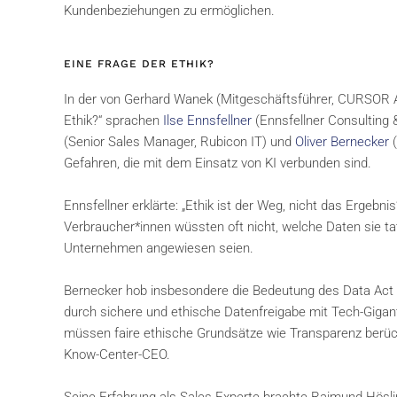
Kundenbeziehungen zu ermöglichen.
EINE FRAGE DER ETHIK?
In der von Gerhard Wanek (Mitgeschäftsführer, CURSOR Au
Ethik?“ sprachen
Ilse Ennsfellner
(Ennsfellner Consulting &
(Senior Sales Manager, Rubicon IT) und
Oliver Bernecker
(
Gefahren, die mit dem Einsatz von KI verbunden sind.
Ennsfellner erklärte: „Ethik ist der Weg, nicht das Ergebni
Verbraucher*innen wüssten oft nicht, welche Daten sie ta
Unternehmen angewiesen seien.
Bernecker hob insbesondere die Bedeutung des Data Act
durch sichere und ethische Datenfreigabe mit Tech-Gigan
müssen faire ethische Grundsätze wie Transparenz berück
Know-Center-CEO.