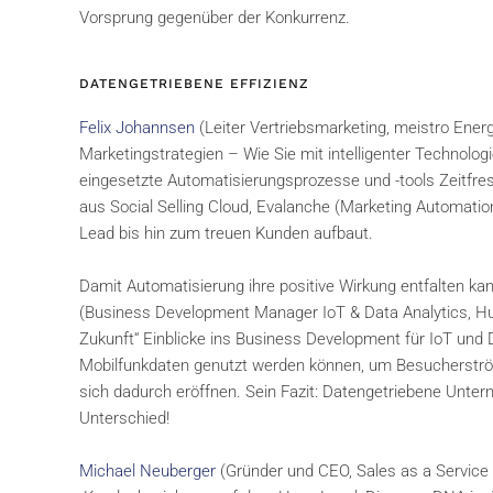
Vorsprung gegenüber der Konkurrenz.
DATENGETRIEBENE EFFIZIENZ
Felix Johannsen
(Leiter Vertriebsmarketing, meistro Ener
Marketingstrategien – Wie Sie mit intelligenter Technolog
eingesetzte Automatisierungsprozesse und -tools Zeitfres
aus Social Selling Cloud, Evalanche (Marketing Automa
Lead bis hin zum treuen Kunden aufbaut.
Damit Automatisierung ihre positive Wirkung entfalten ka
(Business Development Manager IoT & Data Analytics, Hutc
Zukunft“ Einblicke ins Business Development für IoT und 
Mobilfunkdaten genutzt werden können, um Besucherströ
sich dadurch eröffnen. Sein Fazit: Datengetriebene Unt
Unterschied!
Michael Neuberger
(Gründer und CEO, Sales as a Service 