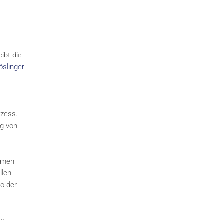
ibt die
slinger
ozess.
ng von
ehmen
llen
o der