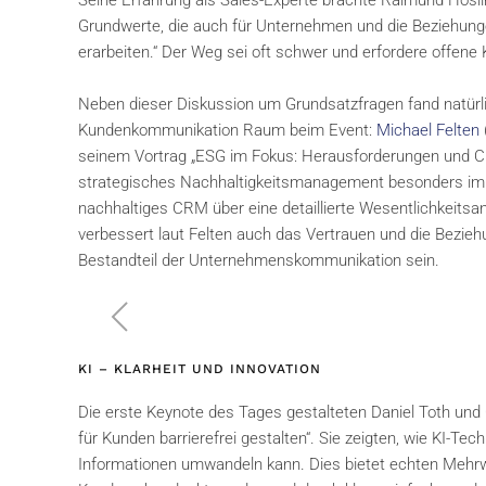
Seine Erfahrung als Sales-Experte brachte Raimund Höslin
Grundwerte, die auch für Unternehmen und die Beziehunge
erarbeiten.“ Der Weg sei oft schwer und erfordere offen
Neben dieser Diskussion um Grundsatzfragen fand natürl
Kundenkommunikation Raum beim Event:
Michael Felten
seinem Vortrag „ESG im Fokus: Herausforderungen und Cha
strategisches Nachhaltigkeitsmanagement besonders im Hinb
nachhaltiges CRM über eine detaillierte Wesentlichkeitsa
verbessert laut Felten auch das Vertrauen und die Bezie
Bestandteil der Unternehmenskommunikation sein.
KI – KLARHEIT UND INNOVATION
Die erste Keynote des Tages gestalteten Daniel Toth und
für Kunden barrierefrei gestalten“. Sie zeigten, wie KI-Te
Informationen umwandeln kann. Dies bietet echten Mehrw