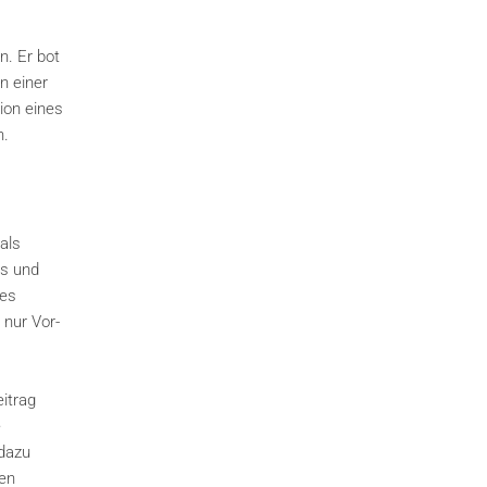
n. Er bot
n einer
ion eines
n.
als
bs und
des
 nur Vor-
itrag
e
 dazu
ren