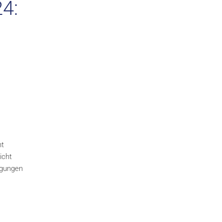
4:
nt
icht
ngungen