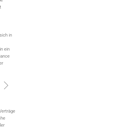
he
t
sich in
in ein
iance
er
 Verträge
che
ler