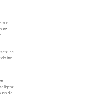
n zur
chutz
n
rsetzung
ichtline
on
telligenz
auch die