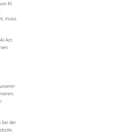
von KI
d
mt, muss
 AI Act
nien
 unserer
mieren,
m
 bei der
bsite,