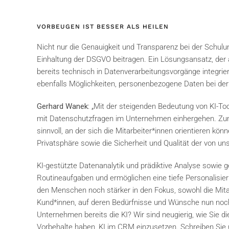
VORBEUGEN IST BESSER ALS HEILEN
Nicht nur die Genauigkeit und Transparenz bei der Schulu
Einhaltung der DSGVO beitragen. Ein Lösungsansatz, der a
bereits technisch in Datenverarbeitungsvorgänge integri
ebenfalls Möglichkeiten, personenbezogene Daten bei der
Gerhard Wanek:
„Mit der steigenden Bedeutung von KI-Too
mit Datenschutzfragen im Unternehmen einhergehen. Zum Be
sinnvoll, an der sich die Mitarbeiter*innen orientieren k
Privatsphäre sowie die Sicherheit und Qualität der von u
KI-gestützte Datenanalytik und prädiktive Analyse sowie g
Routineaufgaben und ermöglichen eine tiefe Personalisieru
den Menschen noch stärker in den Fokus, sowohl die Mitar
Kund*innen, auf deren Bedürfnisse und Wünsche nun noch
Unternehmen bereits die KI? Wir sind neugierig, wie Sie d
Vorbehalte haben, KI im CRM einzusetzen. Schreiben Sie