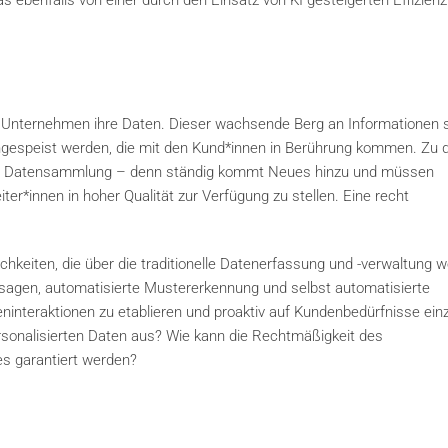
benfalls von einer durch den Einsatz von KI gesteigerten Effizienz
em Unternehmen ihre Daten. Dieser wachsende Berg an Informationen s
ingespeist werden, die mit den Kund*innen in Berührung kommen. Zu 
e Datensammlung – denn ständig kommt Neues hinzu und müssen
er*innen in hoher Qualität zur Verfügung zu stellen. Eine recht
hkeiten, die über die traditionelle Datenerfassung und -verwaltung w
sagen, automatisierte Mustererkennung und selbst automatisierte
ninteraktionen zu etablieren und proaktiv auf Kundenbedürfnisse ei
rsonalisierten Daten aus? Wie kann die Rechtmäßigkeit des
es garantiert werden?