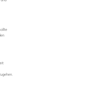
 und
ollte
den
eit
nzugehen.