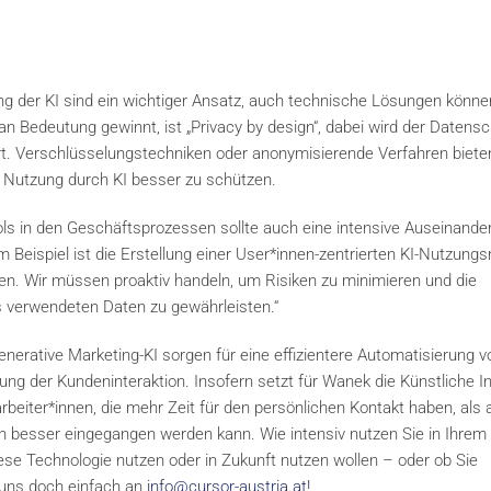
ng der KI sind ein wichtiger Ansatz, auch technische Lösungen könne
n Bedeutung gewinnt, ist „Privacy by design“, dabei wird der Datens
ert. Verschlüsselungstechniken oder anonymisierende Verfahren biete
 Nutzung durch KI besser zu schützen.
ls in den Geschäftsprozessen sollte auch eine intensive Auseinande
ispiel ist die Erstellung einer User*innen-zentrierten KI-Nutzungsr
önnen. Wir müssen proaktiv handeln, um Risiken zu minimieren und die
ns verwendeten Daten zu gewährleisten.“
enerative Marketing-KI sorgen für eine effizientere Automatisierung v
ng der Kundeninteraktion. Insofern setzt für Wanek die Künstliche In
beiter*innen, die mehr Zeit für den persönlichen Kontakt haben, als 
 besser eingegangen werden kann. Wie intensiv nutzen Sie in Ihrem
iese Technologie nutzen oder in Zukunft nutzen wollen – oder ob Sie
 uns doch einfach an
info@cursor-austria.at
!