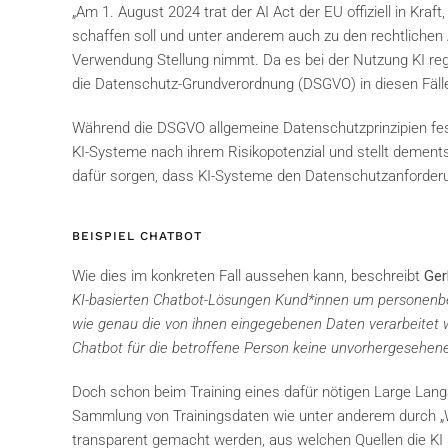
„Am 1. August 2024 trat der AI Act der EU offiziell in Kr
schaffen soll und unter anderem auch zu den rechtlichen 
Verwendung Stellung nimmt. Da es bei der Nutzung KI r
die Datenschutz-Grundverordnung (DSGVO) in diesen Fäll
Während die DSGVO allgemeine Datenschutzprinzipien festleg
KI-Systeme nach ihrem Risikopotenzial und stellt dement
dafür sorgen, dass KI-Systeme den Datenschutzanforder
BEISPIEL CHATBOT
Wie dies im konkreten Fall aussehen kann, beschreibt
Ger
KI-basierten Chatbot-Lösungen Kund*innen um personenbe
wie genau die von ihnen eingegebenen Daten verarbeitet w
Chatbot für die betroffene Person keine unvorhergesehene
Doch schon beim Training eines dafür nötigen Large Lan
Sammlung von Trainingsdaten wie unter anderem durch „W
transparent gemacht werden, aus welchen Quellen die KI 