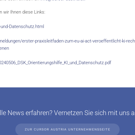
n wir Ihnen diese Links:
-und-Datenschutz.html
dungen/erster-praxisleitfaden-zum-eu-ai-act-veroeffentlicht-ki-rech
ienen
0240506_DSK_Orientierungshilfe_KI_und_Datenschutz.pdf
le News erfahren? Vernetzen Sie sich mit uns a
ZUR CURSOR AUSTRIA UNTERNEHMENSSEITE