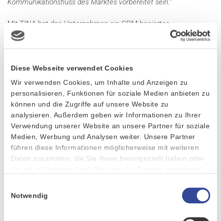
Kommunikationsfluss des Marktes vorbereitet sein.“
Mit TINA hat das Unternehmen ein CRM-basiertes
Netzmanagementsystem entwickelt, das Informationen aus
allen relevanten Systemen integriert und Informations- und
Kommunikationsprozesse automatisiert. Es geht hier nicht nur
Diese Webseite verwendet Cookies
um die Umsetzung gesetzlicher Vorgaben, sondern auch um die
Unterstützung bei der Verwaltung von Netzverträgen über die
Wir verwenden Cookies, um Inhalte und Anzeigen zu
personalisieren, Funktionen für soziale Medien anbieten zu
Marktpartnerkommunikation bis hin zum Geräte- und
können und die Zugriffe auf unsere Website zu
Störungsmanagement. „
Gerade hinsichtlich der in der
analysieren. Außerdem geben wir Informationen zu Ihrer
Energiewirtschaft oft verwendeten Speziallösungen haben wir
Verwendung unserer Website an unsere Partner für soziale
mit dem Best-of-Breed-Ansatz eine große Integrationsvielfalt
Medien, Werbung und Analysen weiter. Unsere Partner
geschaffen
“, so Wanek weiter.
führen diese Informationen möglicherweise mit weiteren
Daten zusammen, die Sie ihnen bereitgestellt haben oder
die sie im Rahmen Ihrer Nutzung der Dienste gesammelt
SMARTE GESCHÄFTSPROZESSE
haben.
Einwilligungsauswahl
Energieversorgungsunternehmen müssen eine breite Palette an
Notwendig
Geschäftsprozessen abdecken. Von Planung, Errichtung,
Betrieb und Instandhaltung von Energieanlagen über die