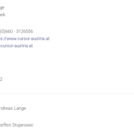
ge
nek
 (0)660 - 3126556
ps://www.cursor-austria.at
cursor-austria.at
2
ndreas Lange
teffen Stojanowic