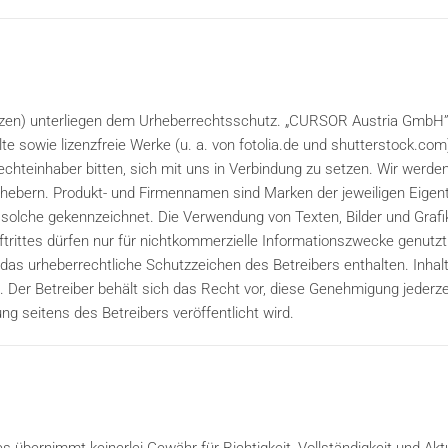
uenzen) unterliegen dem Urheberrechtsschutz. „CURSOR Austria GmbH” a
te sowie lizenzfreie Werke (u. a. von fotolia.de und shutterstock.com
Rechteinhaber bitten, sich mit uns in Verbindung zu setzen. Wir we
Urhebern. Produkt- und Firmennamen sind Marken der jeweiligen Eigen
s solche gekennzeichnet. Die Verwendung von Texten, Bilder und Graf
ftrittes dürfen nur für nichtkommerzielle Informationszwecke genutzt
das urheberrechtliche Schutzzeichen des Betreibers enthalten. Inhalt
 Der Betreiber behält sich das Recht vor, diese Genehmigung jederze
ng seitens des Betreibers veröffentlicht wird.