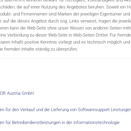
 übernimmt keinerlei Gewähr für Richtigkeit, Vollständigkeit und Akt
eschäden, die auf einer Nutzung des Angebotes beruhen. Soweit ein H
. Produkt- und Firmennamen sind Marken der jeweiligen Eigentümer und
, auf die dieses Angebot durch sog. Links verweist, tragen die jeweili
Weiteren kann die Web-Seite ohne unser Wissen von anderen Seiten mit
ine Verbindung zu dieser Web-Seite in Web-Seiten Dritter. Für fremde 
baren Inhalt) positive Kenntnis vorliegt und es technisch möglich und
die fremden Inhalte ständig zu überprüfen.
SOR Austria GmbH
n für den Verkauf und die Lieferung von Softwaresupport Leistunge
 für Betreiberdienstleistungen in der Informationstechnologie