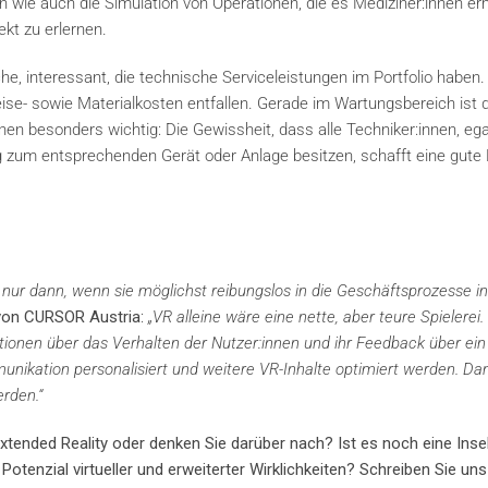
nen wie auch die Simulation von Operationen, die es Mediziner:innen er
kt zu erlernen.
, interessant, die technische Serviceleistungen im Portfolio haben. 
ise- sowie Materialkosten entfallen. Gerade im Wartungsbereich ist 
nen besonders wichtig: Die Gewissheit, dass alle Techniker:innen, ega
ng zum entsprechenden Gerät oder Anlage besitzen, schafft eine gute 
 nur dann, wenn sie möglichst reibungslos in die Geschäftsprozesse in
von CURSOR Austria
:
„VR alleine wäre eine nette, aber teure Spielerei.
tionen über das Verhalten der Nutzer:innen und ihr Feedback über ei
nikation personalisiert und weitere VR-Inhalte optimiert werden. Da
rden.“
xtended Reality oder denken Sie darüber nach? Ist es noch eine Inse
Potenzial virtueller und erweiterter Wirklichkeiten? Schreiben Sie un