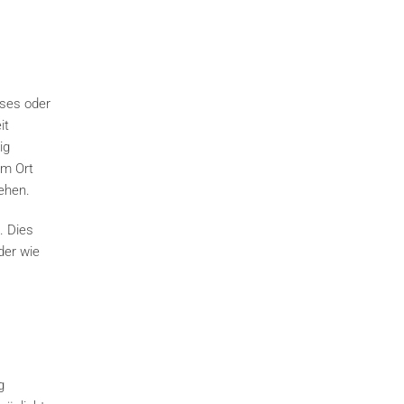
sses oder
it
ig
em Ort
ehen.
. Dies
der wie
g