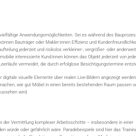
 vielfältige Anwendungsmöglichkeiten. Sei es während des Bauproze
können Bauträger oder Makler:innen Effizienz und Kundenfreundlichke
teilung jederzeit und risikolos verkleiner-, vergrößer- oder anderweit
mobilie interessierte Kund:innen können das Objekt jederzeit von jed
eerläufe vermeidet, die durch erfolglose Besichtigungstermine entst
r digitale visuelle Elemente über realen Live-Bildern angezeigt werden
zu machen, wie gut Möbel in einen bereits bestehenden Raum passen o
 aussehen wird.
 der Vermittlung komplexer Arbeitsschritte – insbesondere in einer
n würde oder gefährlich wäre. Paradebeispiele sind hier das Trainin