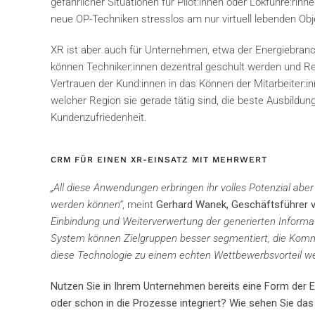
gefährlicher Situationen für Pilot:innen oder Lokführe:rin
neue OP-Techniken stresslos am nur virtuell lebenden Obje
XR ist aber auch für Unternehmen, etwa der Energiebranche
können Techniker:innen dezentral geschult werden und Re
Vertrauen der Kund:innen in das Können der Mitarbeiter:in
welcher Region sie gerade tätig sind, die beste Ausbildu
Kundenzufriedenheit.
CRM FÜR EINEN XR-EINSATZ MIT MEHRWERT
„All diese Anwendungen erbringen ihr volles Potenzial aber
werden können“
, meint
Gerhard Wanek, Geschäftsführer 
Einbindung und Weiterverwertung der generierten Informa
System können Zielgruppen besser segmentiert, die Kommu
diese Technologie zu einem echten Wettbewerbsvorteil we
Nutzen Sie in Ihrem Unternehmen bereits eine Form der E
oder schon in die Prozesse integriert? Wie sehen Sie das 