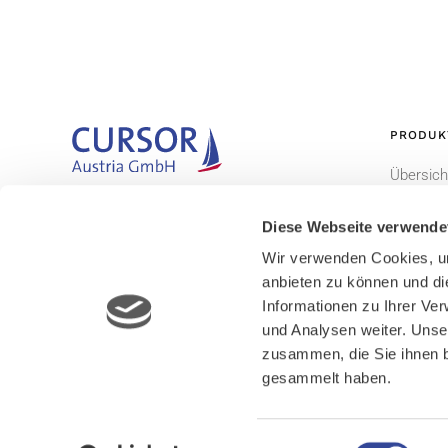
PRODUK
Übersich
Gemeinsam. Begeisternd. Erfolgreich.
CURSOR
Diese Webseite verwende
EVI
Wir verwenden Cookies, um
TINA
anbieten zu können und di
Informationen zu Ihrer Ve
und Analysen weiter. Unse
zusammen, die Sie ihnen b
gesammelt haben.
Einwilligungsauswahl