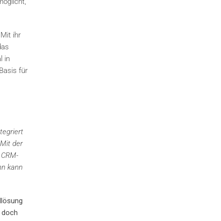
möglicht,
Mit ihr
das
l in
Basis für
tegriert
 Mit der
n CRM-
nn kann
llösung
s doch