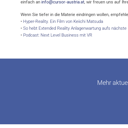
einfach an
info@cursor-austria.at
, wir freuen uns auf Ih
Wenn Sie tiefer in die Materie eindringen wollen, empfehle
•
Hyper-Reality. Ein Film von Keiichi Matsuda
•
So hebt Extended Reality Anlagenwartung aufs nächste 
•
Podcast: Next Level Business mit VR
Mehr aktuel