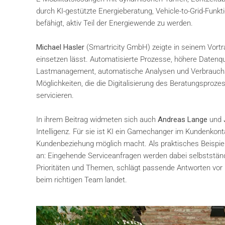
durch KI-gestützte Energieberatung, Vehicle-to-Grid-Funk
befähigt, aktiv Teil der Energiewende zu werden.
Michael Hasler
(Smartricity GmbH) zeigte in seinem Vortrag
einsetzen lässt. Automatisierte Prozesse, höhere Datenqua
Lastmanagement, automatische Analysen und Verbrauchs-Pr
Möglichkeiten, die die Digitalisierung des Beratungsproz
servicieren.
In ihrem Beitrag widmeten sich auch
Andreas Lange
und
Intelligenz. Für sie ist KI ein Gamechanger im Kundenkont
Kundenbeziehung möglich macht. Als praktisches Beispiel f
an: Eingehende Serviceanfragen werden dabei selbstständi
Prioritäten und Themen, schlägt passende Antworten vor u
beim richtigen Team landet.