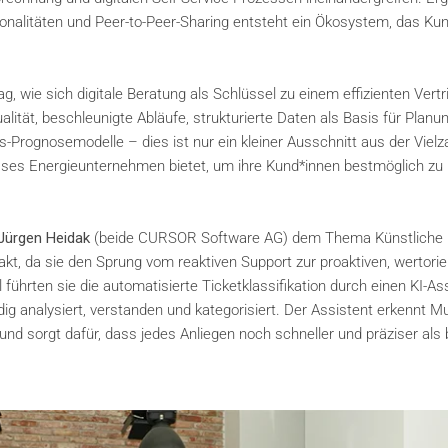
tionalitäten und Peer-to-Peer-Sharing entsteht ein Ökosystem, das Ku
, wie sich digitale Beratung als Schlüssel zu einem effizienten Vertr
lität, beschleunigte Abläufe, strukturierte Daten als Basis für Planu
ognosemodelle – dies ist nur ein kleiner Ausschnitt aus der Vielz
esses Energieunternehmen bietet, um ihre Kund*innen bestmöglich zu
Jürgen Heidak
(beide CURSOR Software AG) dem Thema Künstliche
akt, da sie den Sprung vom reaktiven Support zur proaktiven, wertorie
ührten sie die automatisierte Ticketklassifikation durch einen KI-As
g analysiert, verstanden und kategorisiert. Der Assistent erkennt Mu
nd sorgt dafür, dass jedes Anliegen noch schneller und präziser als 