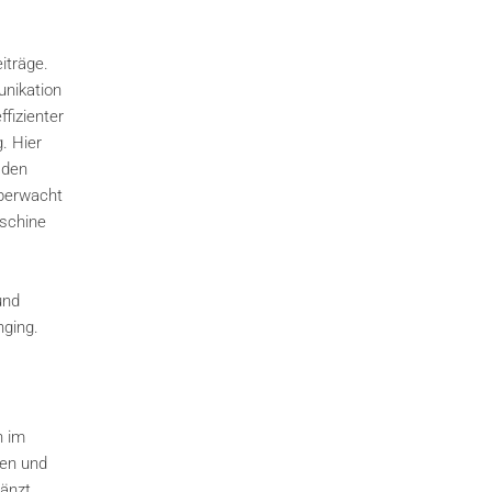
iträge.
unikation
fizienter
. Hier
 den
überwacht
aschine
und
hging.
n im
pen und
gänzt