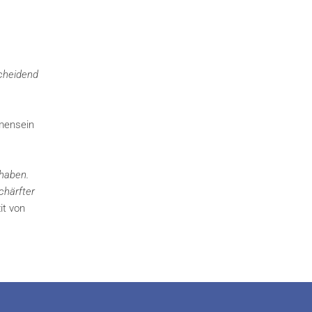
cheidend
mmensein
 haben.
chärfter
it von