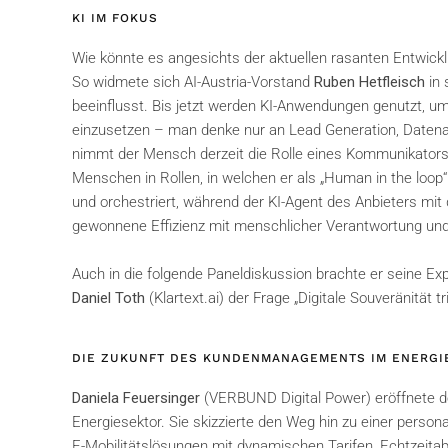
KI IM FOKUS
Wie könnte es angesichts der aktuellen rasanten Entwicklu
So widmete sich AI-Austria-Vorstand
Ruben Hetfleisch
in 
beeinflusst. Bis jetzt werden KI-Anwendungen genutzt, um 
einzusetzen – man denke nur an Lead Generation, Datenan
nimmt der Mensch derzeit die Rolle eines Kommunikators, 
Menschen in Rollen, in welchen er als „Human in the loo
und orchestriert, während der KI-Agent des Anbieters mi
gewonnene Effizienz mit menschlicher Verantwortung un
Auch in die folgende Paneldiskussion brachte er seine Ex
Daniel Toth
(Klartext.ai) der Frage „Digitale Souveränität
DIE ZUKUNFT DES KUNDENMANAGEMENTS IM ENERGI
Daniela Feuersinger
(VERBUND Digital Power) eröffnete 
Energiesektor. Sie skizzierte den Weg hin zu einer perso
E-Mobilitätslösungen mit dynamischen Tarifen, Echtzeitab