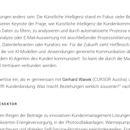
ngen anders sein: Die Künstliche Intelligenz stand im Fokus vieler Be
seiner Keynote der Frage, wie Künstliche Intelligenz die Kundenkomm
Daten zu filtern, zu analysieren und durch automatisierte Prozesse ef
alyse oder E-Mail-Auswertung mit anschließender Prozessinitiierung
Datenlieferanten oder Kurators ein. Für die Zukunft sieht Hetfleisch
p“ die von KI-Modellen und -Anwendungen generierte Kommunikation 
t dem KI-Agenten des Kunden kommuniziert. So kann die durch die M
d Vertrauen verbunden werden.
pertise ein, als er gemeinsam mit
Gerhard Wanek
(CURSOR Austria) 
 trifft Kundenbindung: Was macht Beziehungen wirklich souverän?“ nac
ESEKTOR
den Reigen der Beiträge zu innovativen Kundenmanagement-Lösunge
nalisierten Energieversorgung, in der Photovoltaikanlagen, Wärmepum
rechnung und digitalen Self-Service-Prozessen ineinandergreifen. Er