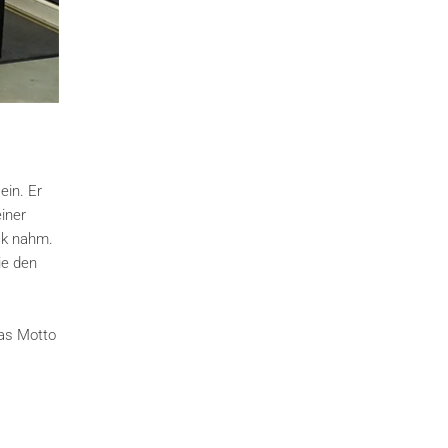
ein. Er
iner
ck nahm.
ie den
as Motto