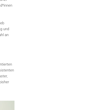
nd*innen
ieb
ng und
ahl an
ntierten
sistenten
ster,
bisher