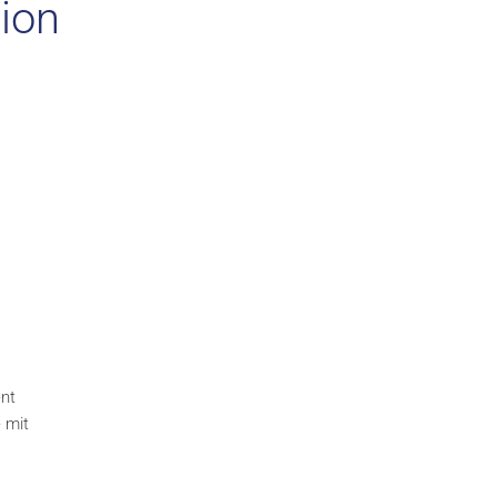
tion
ent
e mit