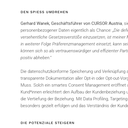
DEN SPIESS UMDREHEN
Gerhard Wanek, Geschäftsführer von CURSOR Austria
, s
personenbezogener Daten eigentlich als Chance:
„Die de
versehentliche Gesetzesverstöße einzusetzen, ist meiner
in weiterer Folge Präferenzmanagement einsetzt, kann sei
können sich so als vertrauenswürdiger und effizienter Par
positiv abheben.“
Die datenschutzkonforme Speicherung und Verknüpfung al
transparente Dokumentation aller Opt-in oder Opt-out-Vor
Muss. Solch ein smartes Consent Management eröffnet ab
Kund*innen erleichtert den Aufbau der Kundenbeziehung u
die Vertiefung der Beziehung. Mit Data Profiling, Target
besonders gezielt erfolgen und das Verständnis der Kund
DIE POTENZIALE STEIGERN