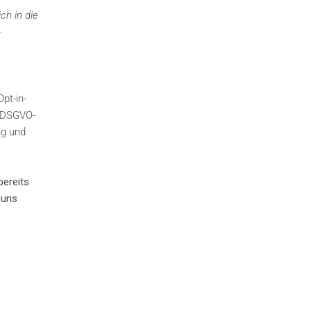
ch in die
-
pt-in-
– DSGVO-
ng und
bereits
 uns