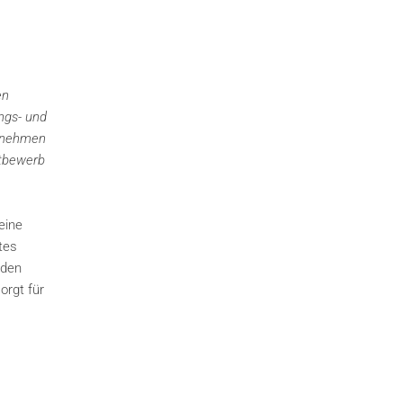
en
ngs- und
ernehmen
itbewerb
eine
tes
 den
orgt für