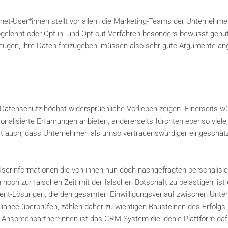
net-User*innen stellt vor allem die Marketing-Teams der Unternehme
elehnt oder Opt-in- und Opt-out-Verfahren besonders bewusst genu
zeugen, ihre Daten freizugeben, müssen also sehr gute Argumente a
Datenschutz höchst widersprüchliche Vorlieben zeigen. Einerseits w
onalisierte Erfahrungen anbieten, andererseits fürchten ebenso viele
sst auch, dass Unternehmen als umso vertrauenswürdiger eingeschät
serinformationen die von ihnen nun doch nachgefragten personalisie
noch zur falschen Zeit mit der falschen Botschaft zu belästigen, ist 
nt-Lösungen, die den gesamten Einwilligungsverlauf zwischen Unt
ance überprüfen, zählen daher zu wichtigen Bausteinen des Erfolgs.
 Ansprechpartner*innen ist das CRM-System die ideale Plattform daf