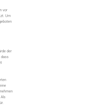
n vor
tzt. Um
ngeboten
ürde der
, dass
zt
rten
eine
ernehmen
 Als
ür.