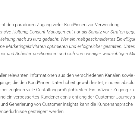
ieht den paradoxen Zugang vieler Kund*innen zur Verwendung
fensive Haltung, Consent Management nur als Schutz vor Strafen geg
 Meinung nach zu kurz gedacht. Wer ein maßgeschneidertes Einwilligu
ne Marketingaktivitäten optimieren und erfolgreicher gestalten. Unt
tner und Anbieter positionieren und sich vom weniger weitsichtigen M
ler relevanten Informationen aus den verschiedenen Kanälen sowie 
gänge, die den Kund*innen Datenhoheit gewährleistet, sind ein absolu
er zugleich viele Gestaltungsmöglichkeiten: Ein präziser Zugang zu
nd ein verbessertes Kundenerlebnis entlang der Customer Journey s
ing und Generierung von Customer Insights kann die Kundenansprache
enbedürfnisse gesteigert werden.