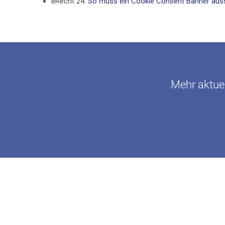
eRecht 24:
So muss ein Cookie Consent Banner aus
Mehr aktuel