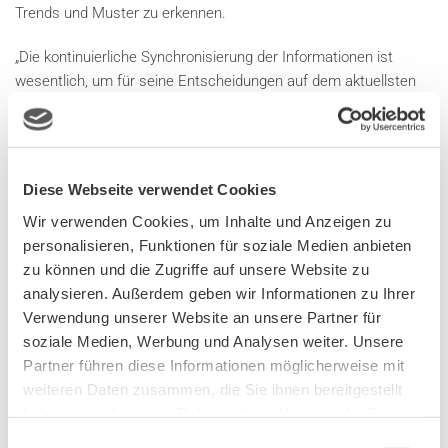
Trends und Muster zu erkennen.
„Die kontinuierliche Synchronisierung der Informationen ist
wesentlich, um für seine Entscheidungen auf dem aktuellsten
Wissensstand zu sein“, erläutert
Gerhard Wanek, CEO von
CURSOR Austria
. Das sei nämlich nicht nur für das oberste
Management wichtig: „Natürlich geht es auch um die groß
gedachte Unternehmensstrategie – aber schon auf
Diese Webseite verwendet Cookies
Mitarbeiterebene macht es einen Unterschied, ob die internen
Wir verwenden Cookies, um Inhalte und Anzeigen zu
Prozesse durch fehlende Informationen ins Stocken geraten
personalisieren, Funktionen für soziale Medien anbieten
oder die Qualität der Interaktion mit Kund*innen und
zu können und die Zugriffe auf unsere Website zu
Partner*innen durch veraltete Datensätze gemindert ist“, so
analysieren. Außerdem geben wir Informationen zu Ihrer
Wanek.
Verwendung unserer Website an unsere Partner für
soziale Medien, Werbung und Analysen weiter. Unsere
VOR BÖSEN ÜBERRASCHUNGEN GEFEIT
Partner führen diese Informationen möglicherweise mit
weiteren Daten zusammen, die Sie ihnen bereitgestellt
Viele regulatorische und gesetzliche Bestimmungen auf
haben oder die sie im Rahmen Ihrer Nutzung der Dienste
nationaler wie auch europäischer Ebene setzen
gesammelt haben.
Einwilligungsauswahl
Rahmenbedingungen für die Wirtschaft. Sie einzuhalten, seien